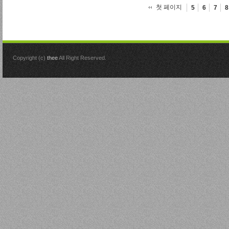
첫 페이지
5
6
7
8
Copyright (c)
thee
All Right Reserved.