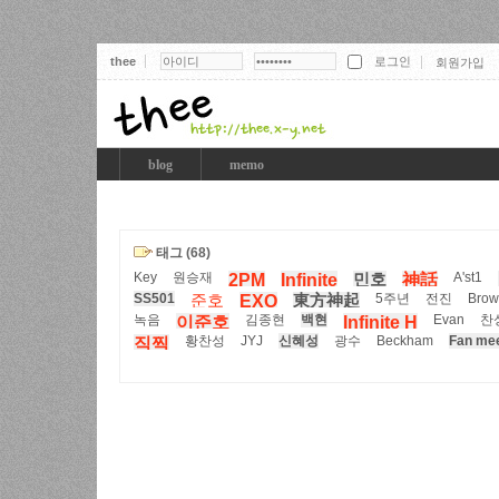
thee
회원가입
thee
blog
memo
태그 (68)
Key
원승재
A'st1
2PM
Infinite
민호
神話
SS501
5주년
전진
Brow
준호
EXO
東方神起
녹음
김종현
백현
Evan
찬
이준호
Infinite H
황찬성
JYJ
신혜성
광수
Beckham
Fan mee
직찍