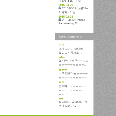
PLANET #2 - The ...
2015-03-20
2015/03/12 '스물' Fan
시사회 - 이준...
2015-02-28
2015/02/28 Infinite
Fan meeting 무...
Recent comments
오오
역시 샤이니 빛나네
요....... 비공개로 ...
sdse
헐 대박 대바규ㅠㅠㅠㅠ
ㅠㅠㅠㅠㅠㅠㅠㅠㅠ...
ㅠㅠㅠ
너무 잊쁘다ㅠㅠㅠㅠㅠ
ㅠㅠㅠㅠㅠㅠㅠㅠㅠㅠ...
ㅎㅎ
준호야ㅠㅠㅠㅠㅠㅠㅠ
ㅠㅠㅠㅠㅠㅠㅠㅠㅠㅠ
ㅠ...
zoe
잘 지내고 있습니다. =]
건님 오랜만...