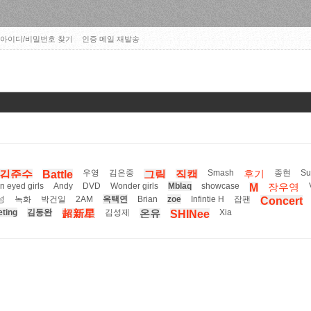
아이디/비밀번호 찾기
인증 메일 재발송
우영
김은중
Smash
종현
Su
김준수
Battle
그림
직캠
후기
n eyed girls
Andy
DVD
Wonder girls
Mblaq
showcase
M
장우영
성
녹화
박건일
2AM
옥택연
Brian
zoe
Infintie H
잡팬
Concert
ting
김동완
김성제
Xia
超新星
온유
SHINee