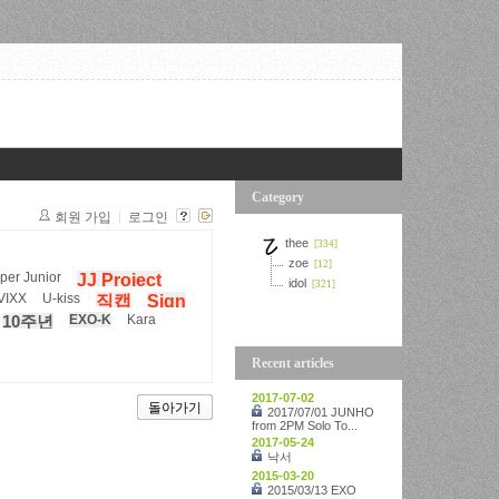
Category
회원 가입
로그인
thee
[334]
zoe
[12]
per Junior
JJ Project
idol
[321]
VIXX
U-kiss
직캡
Sign
EXO-K
Kara
10주년
Recent articles
2017-07-02
돌아가기
2017/07/01 JUNHO
from 2PM Solo To...
2017-05-24
낙서
2015-03-20
2015/03/13 EXO