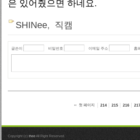
은 있어줬으면 하네요.
SHINee
,
직캠
글쓴이
비밀번호
이메일 주소
홈
첫 페이지
214
215
216
21
Copyright (c)
thee
All Right Reserved.