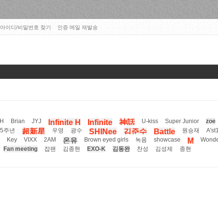
아이디/비밀번호 찾기
인증 메일 재발송
 H
Brian
JYJ
U-kiss
Super Junior
zoe
Infinite H
Infinite
神話
5주년
우영
광수
원승재
A'st
超新星
SHINee
김준수
Battle
Key
VIXX
2AM
Brown eyed girls
녹음
showcase
Wonder
온유
M
Fan meeting
잡팬
김종현
EXO-K
김동완
찬성
김성제
종현