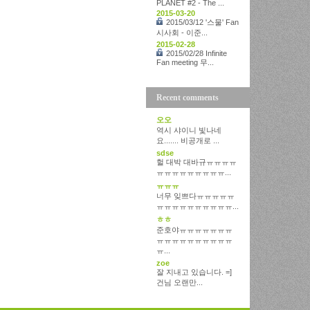
PLANET #2 - The ...
2015-03-20
2015/03/12 '스물' Fan
시사회 - 이준...
2015-02-28
2015/02/28 Infinite
Fan meeting 무...
Recent comments
오오
역시 샤이니 빛나네
요....... 비공개로 ...
sdse
헐 대박 대바규ㅠㅠㅠㅠ
ㅠㅠㅠㅠㅠㅠㅠㅠㅠ...
ㅠㅠㅠ
너무 잊쁘다ㅠㅠㅠㅠㅠ
ㅠㅠㅠㅠㅠㅠㅠㅠㅠㅠ...
ㅎㅎ
준호야ㅠㅠㅠㅠㅠㅠㅠ
ㅠㅠㅠㅠㅠㅠㅠㅠㅠㅠ
ㅠ...
zoe
잘 지내고 있습니다. =]
건님 오랜만...