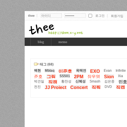
thee
회원가입
thee
blog
memo
태그 (68)
백현
Mblaq
옥택연
Evan
Infintie
이준호
EXO
SS501
Xia
준호
그림
2PM
장우영
Sign
박건일
황찬성
신혜성
Smash
김은중
직캠
민호
전진
DVD
JJ Project
Concert
직찍
직캡