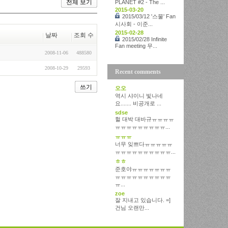
전체 보기
PLANET #2 - The ...
2015-03-20
2015/03/12 '스물' Fan
시사회 - 이준...
2015-02-28
날짜
조회 수
2015/02/28 Infinite
Fan meeting 무...
2008-11-06
488580
2008-10-29
29593
Recent comments
쓰기
오오
역시 샤이니 빛나네
요....... 비공개로 ...
sdse
헐 대박 대바규ㅠㅠㅠㅠ
ㅠㅠㅠㅠㅠㅠㅠㅠㅠ...
ㅠㅠㅠ
너무 잊쁘다ㅠㅠㅠㅠㅠ
ㅠㅠㅠㅠㅠㅠㅠㅠㅠㅠ...
ㅎㅎ
준호야ㅠㅠㅠㅠㅠㅠㅠ
ㅠㅠㅠㅠㅠㅠㅠㅠㅠㅠ
ㅠ...
zoe
잘 지내고 있습니다. =]
건님 오랜만...