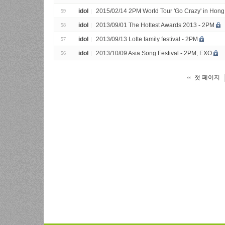
idol
2015/02/14 2PM World Tour 'Go Crazy' in Hon
59
idol
2013/09/01 The Hottest Awards 2013 - 2PM
58
idol
2013/09/13 Lotte family festival - 2PM
57
idol
2013/10/09 Asia Song Festival - 2PM, EXO
56
첫 페이지