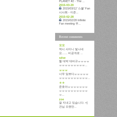
PLANET #2 - The ...
2015-03-20
2015/03/12 '스물' Fan
시사회 - 이준...
2015-02-28
2015/02/28 Infinite
Fan meeting 무...
Recent comments
오오
역시 샤이니 빛나네
요....... 비공개로 ...
sdse
헐 대박 대바규ㅠㅠㅠㅠ
ㅠㅠㅠㅠㅠㅠㅠㅠㅠ...
ㅠㅠㅠ
너무 잊쁘다ㅠㅠㅠㅠㅠ
ㅠㅠㅠㅠㅠㅠㅠㅠㅠㅠ...
ㅎㅎ
준호야ㅠㅠㅠㅠㅠㅠㅠ
ㅠㅠㅠㅠㅠㅠㅠㅠㅠㅠ
ㅠ...
zoe
잘 지내고 있습니다. =]
건님 오랜만...