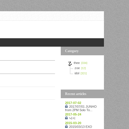
Category
thee
[334]
zoe
[12]
idol
[321]
Recent articles
2017-07-02
2017/07/01 JUNHO
from 2PM Solo To...
2017-05-24
낙서
2015-03-20
2015/03/13 EXO