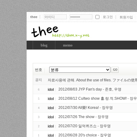
thee
회원가입
thee
blog
memo
번호
공지
자료사용에 관해. About the use of files. ファイ
2012/08/03 JYP Fan's day - 준호, 우영
idol
6
2012/08/12 Cultwo show 홀.랑.적.SHOW! - 장우영
idol
5
2012/07/30 All樂! Korea! - 장우영
idol
4
2012/07/26 The show - 장우영
idol
3
2012/07/20 일억퀴즈쇼 - 장우영
idol
2
2012/06/28 20's choice - 장우영
idol
1