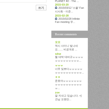
PLANET #2 - The ...
2015-03-20
쓰기
2015/03/12 '스물' Fan
시사회 - 이준...
2015-02-28
2015/02/28 Infinite
Fan meeting 무...
Recent comments
오오
역시 샤이니 빛나네
요....... 비공개로 ...
sdse
헐 대박 대바규ㅠㅠㅠㅠ
ㅠㅠㅠㅠㅠㅠㅠㅠㅠ...
ㅠㅠㅠ
너무 잊쁘다ㅠㅠㅠㅠㅠ
ㅠㅠㅠㅠㅠㅠㅠㅠㅠㅠ...
ㅎㅎ
준호야ㅠㅠㅠㅠㅠㅠㅠ
ㅠㅠㅠㅠㅠㅠㅠㅠㅠㅠ
ㅠ...
zoe
잘 지내고 있습니다. =]
건님 오랜만...