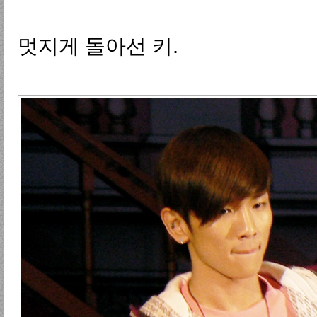
멋지게 돌아선 키.