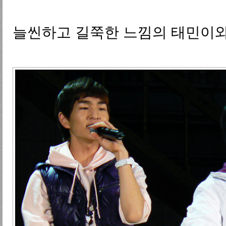
늘씬하고 길쭉한 느낌의 태민이와