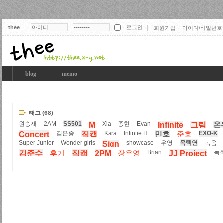
thee
회원가입
아이디/비밀번호
thee
blog
memo
태그 (68)
원승재
2AM
SS501
Xia
종현
Evan
M
Infinite
그림
온
김은중
Kara
Infintie H
EXO-K
Concert
직캡
민호
준호
Super Junior
Wonder girls
showcase
우영
옥택연
녹음
Sign
Brian
녹
김준수
후기
직캠
2PM
장우영
JJ Project