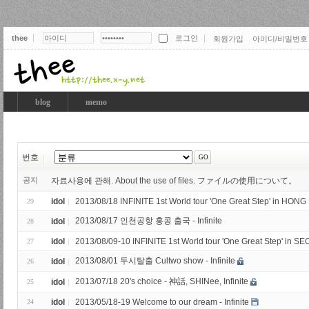
thee
회원가입
아이디/비밀번호
thee
blog
memo
번호
공지
자료사용에 관해. About the use of files. ファイルの使用について。
idol
2013/08/18 INFINITE 1st World tour 'One Great Step' in HONG 
29
2013/08/17 인천공항 홍콩 출국 - Infinite
idol
28
idol
2013/08/09-10 INFINITE 1st World tour 'One Great Step' in SEOU
27
2013/08/01 두시탈출 Cultwo show - Infinite
idol
26
2013/07/18 20's choice - 神話, SHINee, Infinite
idol
25
idol
2013/05/18-19 Welcome to our dream - Infinite
24