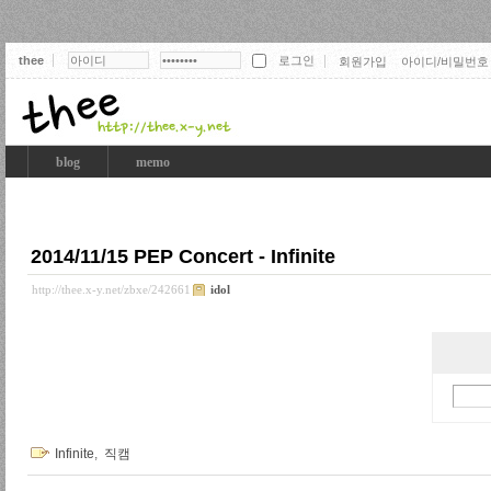
thee
회원가입
아이디/비밀번호
thee
blog
memo
2014/11/15 PEP Concert - Infinite
http://thee.x-y.net/zbxe/242661
idol
Infinite
,
직캠