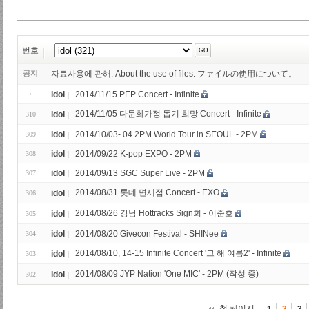
번호
공지
자료사용에 관해. About the use of files. ファイルの使用について。
idol
2014/11/15 PEP Concert - Infinite
2014/11/05 다문화가정 돕기 희망 Concert - Infinite
idol
310
idol
2014/10/03- 04 2PM World Tour in SEOUL - 2PM
309
idol
2014/09/22 K-pop EXPO - 2PM
308
idol
2014/09/13 SGC Super Live - 2PM
307
2014/08/31 롯데 면세점 Concert - EXO
idol
306
2014/08/26 강남 Hottracks Sign회 - 이준호
idol
305
idol
2014/08/20 Givecon Festival - SHINee
304
2014/08/10, 14-15 Infinite Concert '그 해 여름2' - Infinite
idol
303
2014/08/09 JYP Nation 'One MIC' - 2PM (작성 중)
idol
302
첫 페이지
1
2
3