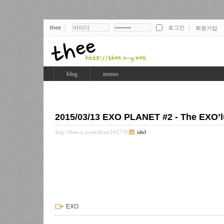
thee
회원가입
thee
blog
memo
2015/03/13 EXO PLANET #2 - The EXO’l
http://thee.x-y.net/zbxe/245770
idol
EXO