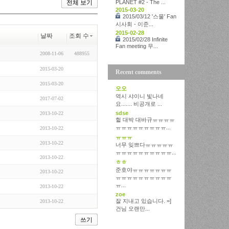
PLANET #2 - The ...
전체 보기
2015-03-20
2015/03/12 '스물' Fan
시사회 - 이준...
2015-02-28
날짜
조회 수
2015/02/28 Infinite
Fan meeting 무...
2008-11-06
488955
2015-03-20
Recent comments
2015-03-20
오오
역시 샤이니 빛나네
2017-07-02
요....... 비공개로 ...
sdse
2013-10-22
헐 대박 대바규ㅠㅠㅠㅠ
ㅠㅠㅠㅠㅠㅠㅠㅠㅠ...
2013-10-22
ㅠㅠㅠ
2013-10-22
너무 잊쁘다ㅠㅠㅠㅠㅠ
ㅠㅠㅠㅠㅠㅠㅠㅠㅠㅠ...
2013-10-22
ㅎㅎ
준호야ㅠㅠㅠㅠㅠㅠㅠ
2013-10-22
ㅠㅠㅠㅠㅠㅠㅠㅠㅠㅠ
ㅠ...
2013-10-22
zoe
잘 지내고 있습니다. =]
2013-10-22
건님 오랜만...
쓰기