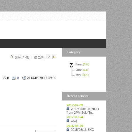
Category
회원 가입
로그인
thee
[334]
zoe
[12]
idol
[321]
0
0
2015.03.20
14:59:09
Recent articles
2017-07-02
2017/07/01 JUNHO
from 2PM Solo To...
2017-05-24
낙서
2015-03-20
2015/03/13 EXO