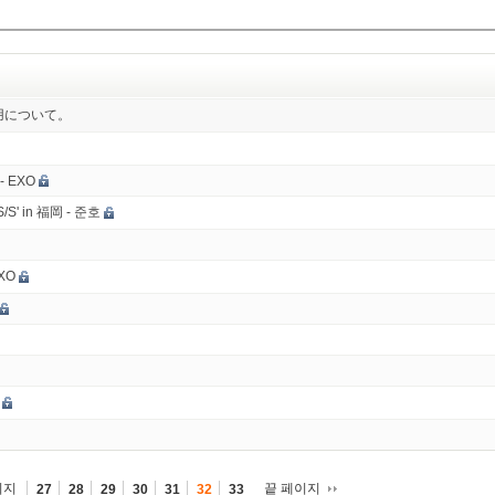
ルの使用について。
 - EXO
S/S' in 福岡 - 준호
EXO
이지
끝 페이지
27
28
29
30
31
32
33