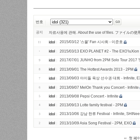
번호
공지
자료사용에 관해. About the use of files. ファイ
2015/03/12 '스물' Fan 시사회 - 이준호
idol
11
idol
2015/03/13 EXO PLANET #2 - The EXO’luXion
2017/07/01 JUNHO from 2PM Solo Tour 2017 '
idol
9
idol
2013/09/01 The Hottest Awards 2013 - 2PM
8
2013/09/03 아이돌 육상 선수권 대회 - Infinite, 
idol
7
idol
2013/09/07 MelOn Thank you Concert - Infinite
6
idol
2013/09/08 Pepsi Concert - Infinite
5
idol
2013/09/13 Lotte family festival - 2PM
4
2013/10/06 강남 한류 Festival - Infinite, SHINee
idol
3
idol
2013/10/09 Asia Song Festival - 2PM, EXO
2
첫 페