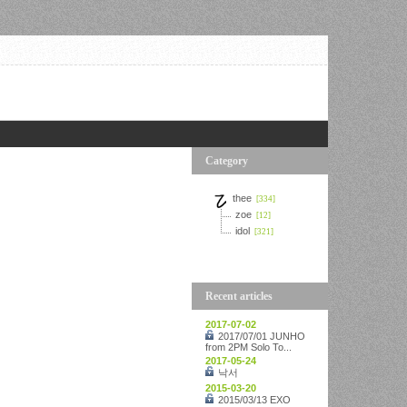
Category
thee
[334]
zoe
[12]
idol
[321]
Recent articles
2017-07-02
2017/07/01 JUNHO
from 2PM Solo To...
2017-05-24
낙서
2015-03-20
2015/03/13 EXO