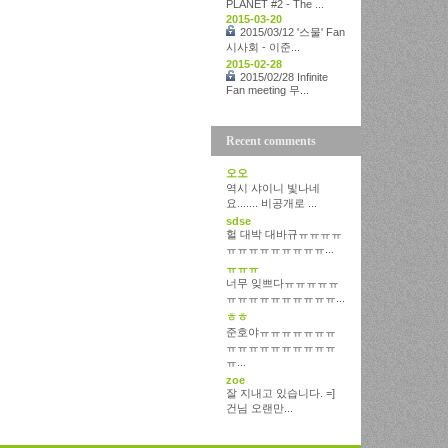
PLANET #2 - The ...
2015-03-20
2015/03/12 '스물' Fan
시사회 - 이준...
2015-02-28
2015/02/28 Infinite
Fan meeting 무...
Recent comments
오오
역시 샤이니 빛나네
요....... 비공개로 ...
sdse
헐 대박 대바규ㅠㅠㅠㅠ
ㅠㅠㅠㅠㅠㅠㅠㅠㅠ...
ㅠㅠㅠ
너무 잊쁘다ㅠㅠㅠㅠㅠ
ㅠㅠㅠㅠㅠㅠㅠㅠㅠㅠ...
ㅎㅎ
준호야ㅠㅠㅠㅠㅠㅠㅠ
ㅠㅠㅠㅠㅠㅠㅠㅠㅠㅠ
ㅠ...
zoe
잘 지내고 있습니다. =]
건님 오랜만...