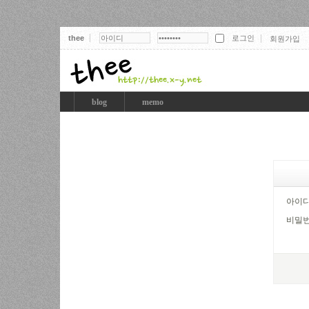
thee
회원가입
thee
blog
memo
아이
비밀