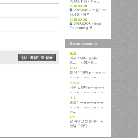
PLANET #2 - The ...
2015-03-20
2015/03/12 '스물' Fan
시사회 - 이준...
2015-02-28
2015/02/28 Infinite
Fan meeting 무...
Recent comments
오오
역시 샤이니 빛나네
요....... 비공개로 ...
sdse
헐 대박 대바규ㅠㅠㅠㅠ
ㅠㅠㅠㅠㅠㅠㅠㅠㅠ...
ㅠㅠㅠ
너무 잊쁘다ㅠㅠㅠㅠㅠ
ㅠㅠㅠㅠㅠㅠㅠㅠㅠㅠ...
ㅎㅎ
준호야ㅠㅠㅠㅠㅠㅠㅠ
ㅠㅠㅠㅠㅠㅠㅠㅠㅠㅠ
ㅠ...
zoe
잘 지내고 있습니다. =]
건님 오랜만...