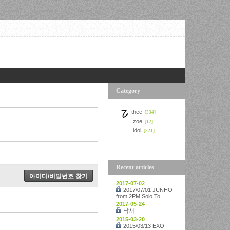
Category
thee
[334]
zoe
[12]
idol
[321]
Recent articles
2017-07-02
2017/07/01 JUNHO
from 2PM Solo To...
2017-05-24
낙서
2015-03-20
2015/03/13 EXO