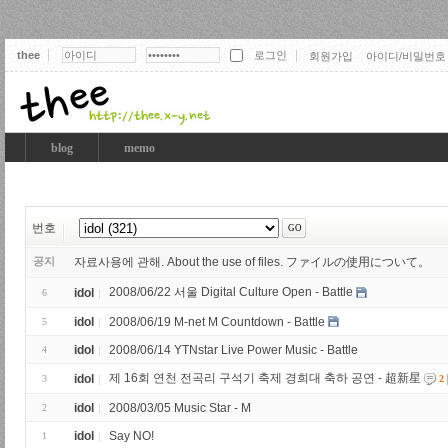
thee
회원가입
아이디/비밀번호
thee
blog
memo
번호
공지
자료사용에 관해. About the use of files. ファイルの使用について。
2008/06/22 서울 Digital Culture Open - Battle
idol
6
idol
2008/06/19 M-net M Countdown - Battle
5
idol
2008/06/14 YTNstar Live Power Music - Battle
4
제 16회 연천 전곡리 구석기 축제 경희대 축하 공연 - 超新星
idol
3
2
idol
2008/03/05 Music Star - M
2
idol
Say NO!
1