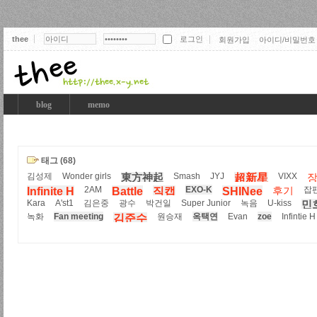
thee
회원가입
아이디/비밀번호
thee
blog
memo
태그 (68)
김성제
Wonder girls
Smash
JYJ
VIXX
東方神起
超新星
2AM
EXO-K
잡
Infinite H
Battle
직캡
SHINee
후기
Kara
A'st1
김은중
광수
박건일
Super Junior
녹음
U-kiss
민
녹화
Fan meeting
원승재
옥택연
Evan
zoe
Infintie H
김준수