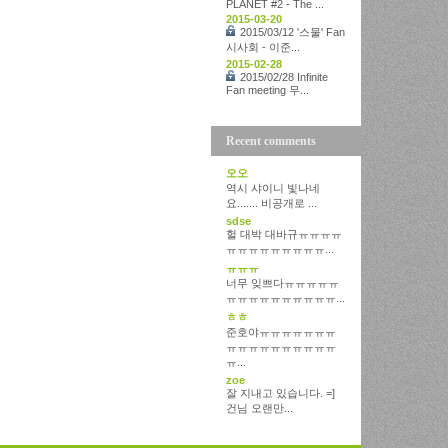
PLANET #2 - The ...
2015-03-20
2015/03/12 '스물' Fan
시사회 - 이준...
2015-02-28
2015/02/28 Infinite
Fan meeting 무...
Recent comments
오오
역시 샤이니 빛나네
요....... 비공개로 ...
sdse
헐 대박 대바규ㅠㅠㅠㅠ
ㅠㅠㅠㅠㅠㅠㅠㅠㅠ...
ㅠㅠㅠ
너무 잊쁘다ㅠㅠㅠㅠㅠ
ㅠㅠㅠㅠㅠㅠㅠㅠㅠㅠ...
ㅎㅎ
준호야ㅠㅠㅠㅠㅠㅠㅠ
ㅠㅠㅠㅠㅠㅠㅠㅠㅠㅠ
ㅠ...
zoe
잘 지내고 있습니다. =]
건님 오랜만...