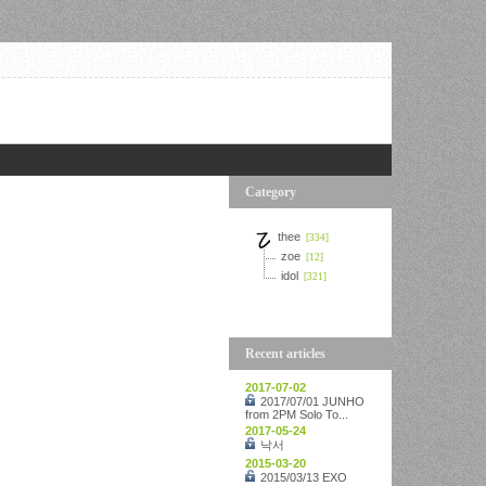
Category
thee
[334]
zoe
[12]
idol
[321]
Recent articles
2017-07-02
2017/07/01 JUNHO
from 2PM Solo To...
2017-05-24
낙서
2015-03-20
2015/03/13 EXO